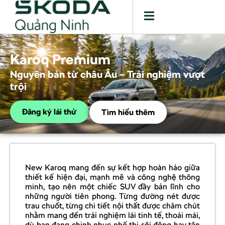
Karoq Premium
Nguyên bản từ châu Âu – Trải nghiệm vượt
trội
Đăng ký lái thử
Tìm hiểu thêm
New Karoq mang đến sự kết hợp hoàn hảo giữa
thiết kế hiện đại, mạnh mẽ và công nghệ thông
minh, tạo nên một chiếc SUV đầy bản lĩnh cho
những người tiên phong. Từng đường nét được
trau chuốt, từng chi tiết nội thất được chăm chút
nhằm mang đến trải nghiệm lái tinh tế, thoải mái,
dù bạn đang chinh phục phố thị sôi động hay tận