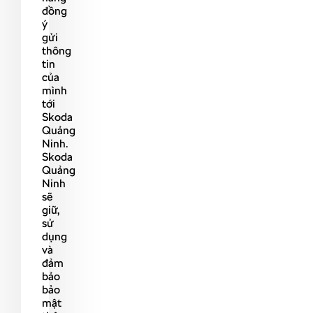
đồng
ý
gửi
thông
tin
của
mình
tới
Skoda
Quảng
Ninh.
Skoda
Quảng
Ninh
sẽ
giữ,
sử
dụng
và
đảm
bảo
bảo
mật