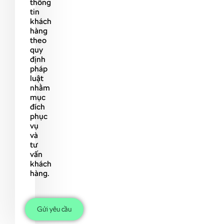
thông
tin
khách
hàng
theo
quy
định
pháp
luật
nhằm
mục
đích
phục
vụ
và
tư
vấn
khách
hàng.
Gửi yêu cầu