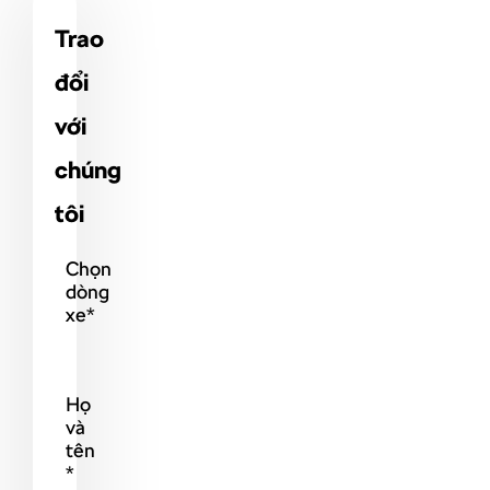
Trao
đổi
với
chúng
tôi
Chọn
dòng
xe*
Họ
và
tên
*