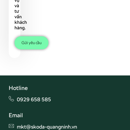
vụ
và
tư
vấn
khách
hàng.
Gửi yêu cầu
Hotline
0929 658 585
Email
mkt@skoda-quangninh.vn