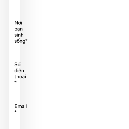
Nơi
bạn
sinh
sống*
Số
điện
thoại
*
Email
*