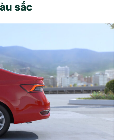
àu sắc