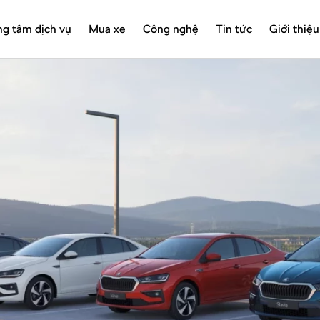
ng tâm dịch vụ
Mua xe
Công nghệ
Tin tức
Giới thiệu
Đặt lịch tư vấn
Download