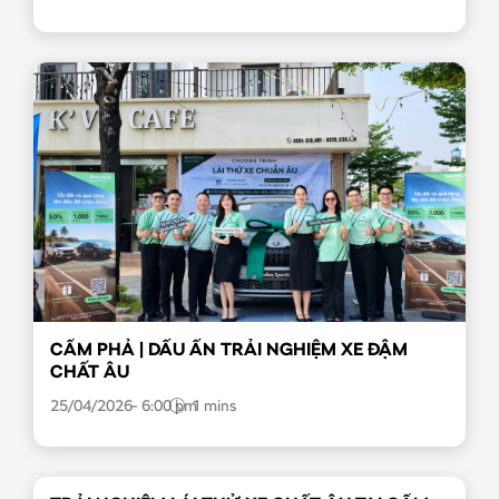
CẨM PHẢ | DẤU ẤN TRẢI NGHIỆM XE ĐẬM
CHẤT ÂU
25/04/2026
6:00 pm